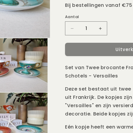
Bij bestellingen vanaf €75
Aantal
Aantal
Aantal
Aantal
verlagen
verhogen
voor
voor
Uitver
Set
Set
van
van
Twee
Twee
Set van Twee brocante Fr
Franse
Franse
Porseleinen
Porseleinen
Schotels - Versailles
Theekopjes
Theekopjes
met
met
Deze set bestaat uit twee
Schotels
Schotels
uit Frankrijk. De kopjes z
"Versailles" en zijn vers
decoratie. Beide kopjes zi
Eén kopje heeft een warm