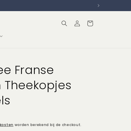
Inloggen
Winkelwagen
ee Franse
n Theekopjes
ls
kosten
worden berekend bij de checkout.