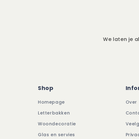
We laten je a
Shop
Info
Homepage
Over
Letterbakken
Cont
Woondecoratie
Veel
Glas en servies
Priva