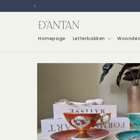
Meteen
naar de
content
Homepage
Letterbakken
Woondec
Ga direct naar
productinformatie