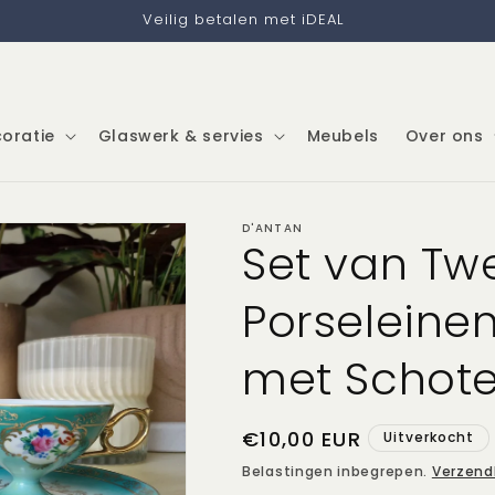
Veilig betalen met iDEAL
oratie
Glaswerk & servies
Meubels
Over ons
D'ANTAN
Set van Tw
Porseleine
met Schote
Normale
€10,00 EUR
Uitverkocht
prijs
Belastingen inbegrepen.
Verzend