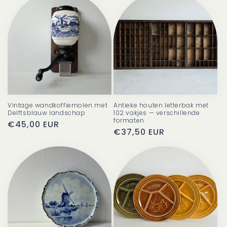
Vintage wandkoffiemolen met
Antieke houten letterbak met
Delftsblauw landschap
102 vakjes — verschillende
formaten
Normale
€45,00 EUR
Normale
€37,50 EUR
prijs
prijs