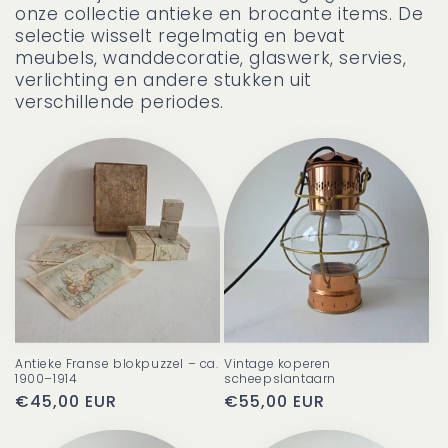
onze collectie antieke en brocante items. De
selectie wisselt regelmatig en bevat
meubels, wanddecoratie, glaswerk, servies,
verlichting en andere stukken uit
verschillende periodes.
Antieke Franse blokpuzzel – ca.
Vintage koperen
1900–1914
scheepslantaarn
Normale
€45,00 EUR
Normale
€55,00 EUR
prijs
prijs