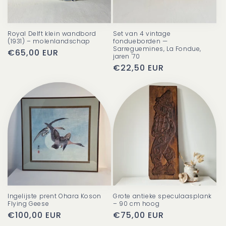
Royal Delft klein wandbord
Set van 4 vintage
(1931) – molenlandschap
fondueborden —
Sarreguemines, La Fondue,
Normale
€65,00 EUR
jaren '70
prijs
Normale
€22,50 EUR
prijs
Ingelijste prent Ohara Koson
Grote antieke speculaasplank
Flying Geese
– 90 cm hoog
Normale
€100,00 EUR
Normale
€75,00 EUR