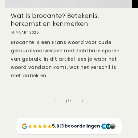
Wat is brocante? Betekenis,
herkomst en kenmerken
14 MAART 2025
Brocante is een Frans woord voor oude
gebruiksvoorwerpen met zichtbare sporen
van gebruik. In dit artikel lees je waar het
woord vandaan komt, wat het verschil is
met antiek en...
van
1
/
4
5.0
|
3 beoordelingen