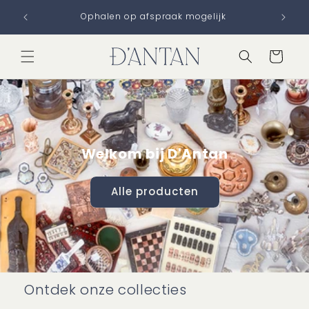
Meteen
naar de
Ophalen op afspraak mogelijk
content
Winkelwage
Welkom bij D'Antan
Alle producten
Ontdek onze collecties