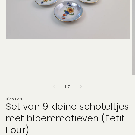
Media
1
openen
in
modaal
M
2
o
van
1
/
7
in
m
D'ANTAN
Set van 9 kleine schoteltjes
met bloemmotieven (Fetit
Four)