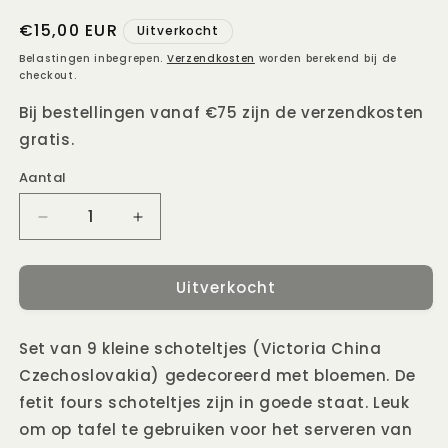
Normale
€15,00 EUR
Uitverkocht
prijs
Belastingen inbegrepen.
Verzendkosten
worden berekend bij de
checkout.
Bij bestellingen vanaf €75 zijn de verzendkosten
gratis.
Aantal
Aantal
Aantal
Aantal
verlagen
verhogen
voor
voor
Uitverkocht
Set
Set
van
van
9
9
Set van 9 kleine schoteltjes (
Victoria China
kleine
kleine
schoteltjes
schoteltjes
Czechoslovakia)
gedecoreerd met bloemen. De
met
met
fetit fours schoteltjes zijn in goede staat. Leuk
bloemmotieven
bloemmotieven
om op tafel te gebruiken voor het serveren van
(Fetit
(Fetit