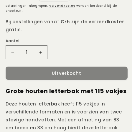
prijs
Belastingen inbegrepen.
Verzendkosten
worden berekend bij de
checkout.
Bij bestellingen vanaf €75 zijn de verzendkosten
gratis.
Aantal
Aantal
Aantal
Aantal
verlagen
verhogen
voor
voor
Uitverkocht
Houten
Houten
letterbak
letterbak
met
met
Grote houten letterbak met 115 vakjes
115
115
vakjes
vakjes
Deze houten letterbak heeft 115 vakjes in
verschillende formaten en is voorzien van twee
stevige handvatten. Met een afmeting van 83
cm breed en 33 cm hoog biedt deze letterbak