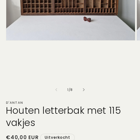
Media
M
1
2
openen
o
in
in
modaal
m
van
1
/
8
D'ANTAN
Houten letterbak met 115
vakjes
Normale
€40,00 EUR
Uitverkocht