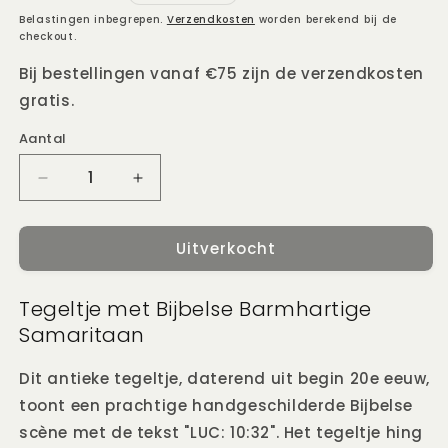
prijs
Belastingen inbegrepen.
Verzendkosten
worden berekend bij de
checkout.
Bij bestellingen vanaf €75 zijn de verzendkosten
gratis.
Aantal
Aantal
Aantal
Aantal
verlagen
verhogen
voor
voor
Uitverkocht
Antieke
Antieke
tegelbijbel
tegelbijbel
LUC:10:32
LUC:10:32
Tegeltje met Bijbelse Barmhartige
Samaritaan
Dit antieke tegeltje, daterend uit begin 20e eeuw,
toont een prachtige handgeschilderde Bijbelse
scène met de tekst "LUC: 10:32". Het tegeltje hing