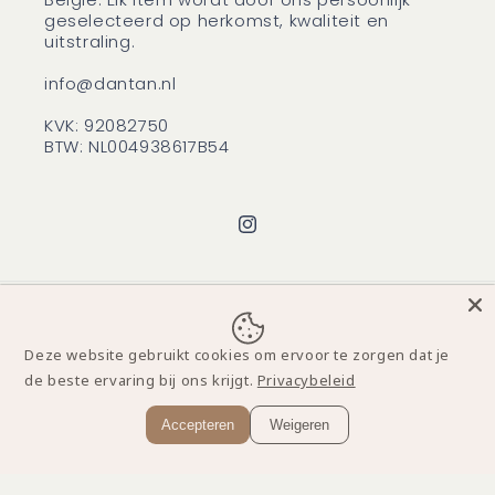
geselecteerd op herkomst, kwaliteit en
uitstraling.
info@dantan.nl
KVK: 92082750
BTW: NL004938617B54
Instagram
Betaalmethoden
Deze website gebruikt cookies om ervoor te zorgen dat je
de beste ervaring bij ons krijgt.
Privacybeleid
© 2026,
D'Antan
Powered by Shopify
Terugbetalingsbeleid
Accepteren
Weigeren
Privacybeleid
Algemene voorwaarden
Verzendbeleid
Contactgegevens
Wettelijke kennisgeving