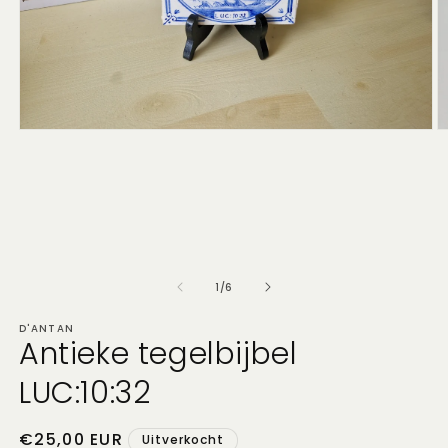
Media
M
1
2
openen
o
in
in
modaal
m
van
1
/
6
D'ANTAN
Antieke tegelbijbel
LUC:10:32
Normale
€25,00 EUR
Uitverkocht