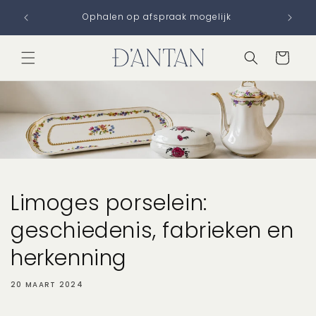
Meteen
Verzendkosten vanaf €6,95 — gratis bij
naar de
bestellingen boven €75
content
Winkelwage
Limoges porselein:
geschiedenis, fabrieken en
herkenning
20 MAART 2024