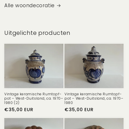
Alle woondecoratie
Uitgelichte producten
Vintage keramische Rumtopf-
Vintage keramische Rumtopf-
pot – West-Duitsland, ca. 1970–
pot – West-Duitsland, ca. 1970–
1980 (2)
1980
Normale
€35,00 EUR
Normale
€35,00 EUR
prijs
prijs