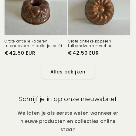
Grote antieke koperen
Grote antieke koperen
tulbandvorm – bolletjesreliëf
tulbandvorm – vertind
Normale
€42,50 EUR
Normale
€42,50 EUR
prijs
prijs
Alles bekijken
Schrijf je in op onze nieuwsbrief
We laten je als eerste weten wanneer er
nieuwe producten en collecties online
staan